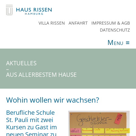
VILLA RISSEN
ANFAHRT
IMPRESSUM & AGB
DATENSCHUTZ
Menu
≡
ANGEBOTE
VERANSTALTUNGEN
AKTUELLES
SPENDEN
TEAM
HAUS RISSEN
KONTAKT
AKTUELLES
–
AUS ALLERBESTEM HAUSE
Wohin wollen wir wachsen?
Berufliche Schule
St. Pauli mit zwei
Kursen zu Gast im
neuen Seminar zu