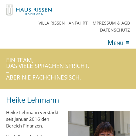
VILLA RISSEN
ANFAHRT
IMPRESSUM & AGB
DATENSCHUTZ
Menu
≡
ANGEBOTE
VERANSTALTUNGEN
AKTUELLES
SPENDEN
TEAM
HAUS RISSEN
KONTAKT
EIN TEAM,
DAS VIELE SPRACHEN SPRICHT.
–
ABER NIE FACHCHINESISCH.
Heike Lehmann
Heike Lehmann verstärkt
seit Januar 2016 den
Bereich Finanzen.