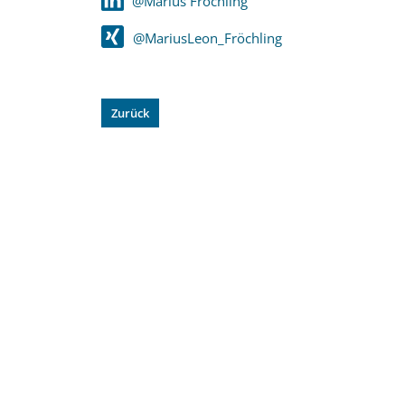
@Marius Fröchling
@MariusLeon_Fröchling
Zurück