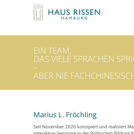
EIN TEAM,
DAS VIELE SPRACHEN SPRI
–
ABER NIE FACHCHINESISC
Marius L. Fröchling
Seit November 2020 konzipiert und realisiert Ma
interaktive Seminare in der Politischen Bildung 