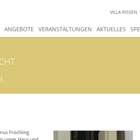
VILLA RISSEN
ANGEBOTE
VERANSTALTUNGEN
AKTUELLES
SP
CHT.
H.
rius Fröchling
für unser Haus und